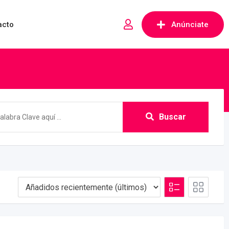
acto
Anúnciate
Buscar