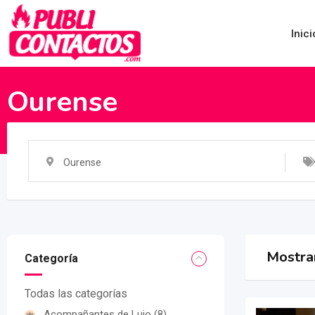
Saltar
al
Inici
contenido
Ourense
Ourense
Mostra
Categoría
Todas las categorías
Acompañantes de Lujo
(8)