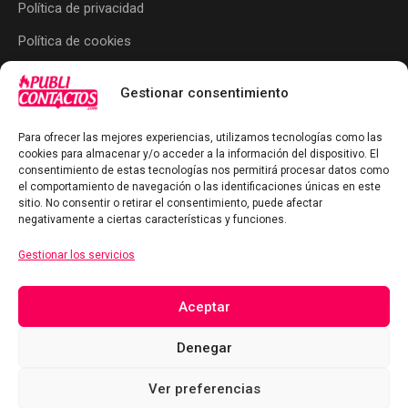
Política de privacidad
Política de cookies
Términos y condiciones
Gestionar consentimiento
Ayuda y Soporte
Para ofrecer las mejores experiencias, utilizamos tecnologías como las
cookies para almacenar y/o acceder a la información del dispositivo. El
consentimiento de estas tecnologías nos permitirá procesar datos como
el comportamiento de navegación o las identificaciones únicas en este
Contacto
sitio. No consentir o retirar el consentimiento, puede afectar
negativamente a ciertas características y funciones.
Sobre Nosotros
Gestionar los servicios
Términos y condiciones
Aceptar
Denegar
© Copyright Publicontactos.com 2026.
Ver preferencias